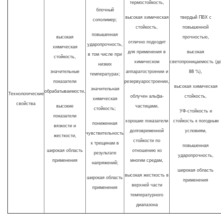
термостойкость,
блочный
высокая химическая
твердый ПВХ с
сополимер;
стойкость,
повышенной
повышенная
высокая
прочностью,
отлично подходит
ударопрочность,
химическая
для применения в
высокая
в том числе при
стойкость,
химическом
светопроницаемость (д
низких
значительные
аппаратостроении и
88 %),
температурах;
показатели
резервуаростроении,
высокая химическая
значительная
обрабатываемости,
Технологические
облучен альфа-
стойкость,
химическая
свойства
высокие
частицами,
стойкость;
УФ-стойкость и
показатели
хорошие показатели
стойкость к погодным
пониженная
вязкости и
долговременной
условиям,
чувствительность
жесткости,
стойкости по
к трещинам в
повышенная
широкая область
отношению ко
результате
ударопрочность,
применения
многим средам,
напряжений;
широкая область
высокая жесткость в
широкая область
применения
верхней части
применения
температурного
диапазона