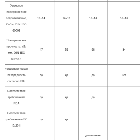
Удельное
поверхностное
сопротивление,
1e+14
1e+14
1e+14
1e+14
Ом*м, DIN IEC
60093
Электрическая
прочность, кВ/
47
52
58
34
мм, DIN IEC
60243-1
Физиологическая
безвредность
да
да
да
нет
согласно BfR
Соответствие
требованиям
да
да
да
FDA
Соответствие
требованиям ЕС
да
да
10/2011
длительная