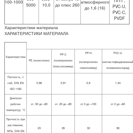
ПП-Г,
100-1000
атмосферного
5000
10,0
до плюс 260
PVC-U,
до 1,6 (16)
PVC-C,
PVDF
Характеристики материала
ХАРАКТЕРИСТИКИ МАТЕРИАЛА
PP-H
PVC-U
PP-C
Характеристика
PE (полиэтилен)
(полипропилен
(полипропилен
(непластифицированны
блоксополимер)
гомополимер)
поливинилхлорид)
Плотность, г/
см3, DIN EN
0,96
0,91
0,9
1,44
ISO 1183
Диапазон
рабочих
от -50 до +60
от -20 до +80
от 0 до +100
от 0 до +60
температур, °С
Прочность при
растяжении,
23
26
32
58
МПа, DIN EN