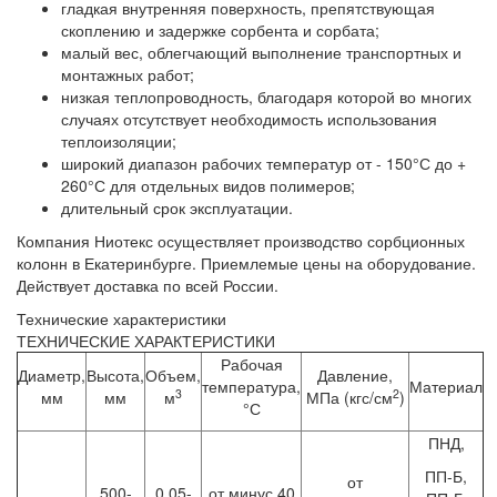
гладкая внутренняя поверхность, препятствующая
скоплению и задержке сорбента и сорбата;
малый вес, облегчающий выполнение транспортных и
монтажных работ;
низкая теплопроводность, благодаря которой во многих
случаях отсутствует необходимость использования
теплоизоляции;
широкий диапазон рабочих температур от - 150°С до +
260°С для отдельных видов полимеров;
длительный срок эксплуатации.
Компания Ниотекс осуществляет производство сорбционных
колонн в Екатеринбурге. Приемлемые цены на оборудование.
Действует доставка по всей России.
Технические характеристики
ТЕХНИЧЕСКИЕ ХАРАКТЕРИСТИКИ
Рабочая
Диаметр,
Высота,
Объем,
Давление,
температура,
Материал
3
2
мм
мм
м
МПа (кгс/см
)
°С
ПНД,
ПП-Б,
от
500-
0,05-
от минус 40