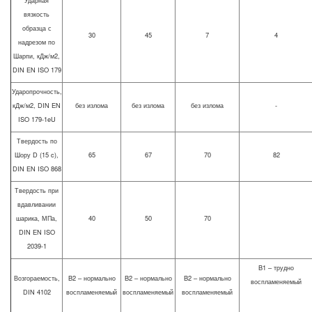
вязкость
образца с
30
45
7
4
надрезом по
Шарпи, кДж/м2,
DIN EN ISO 179
Ударопрочность,
кДж/м2, DIN EN
без излома
без излома
без излома
-
ISO 179-1eU
Твердость по
Шору D (15 c),
65
67
70
82
DIN EN ISO 868
Твердость при
вдавливании
шарика, МПа,
40
50
70
DIN EN ISO
2039-1
B1 – трудно
Возгораемость,
B2 – нормально
B2 – нормально
B2 – нормально
воспламеняемый
DIN 4102
воспламеняемый
воспламеняемый
воспламеняемый