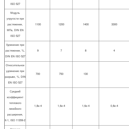
ISO 527
Модуль
упругости при
растяжении,
1100
1200
1400
3300
МПа, DIN EN
ISO 527
Удлинение при
растяжении, %,
9
7
8
4
DIN EN ISO 527
Относительное
удлинение при
700
750
130
разрыве, %, DIN
EN ISO 527
Средний
коэффициент
теплового
1,8е-4
1,6е-4
1,6е-4
0,8е-4
линейного
расширения,
К-1, ISO 11359-2
Ударная